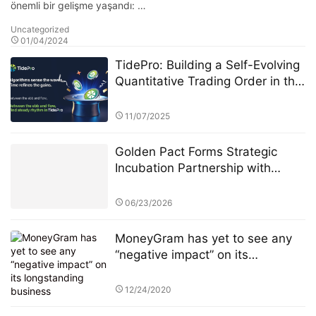
önemli bir gelişme yaşandı: …
Uncategorized
01/04/2024
TidePro: Building a Self-Evolving
Quantitative Trading Order in the
Era of Intelligent Finance
11/07/2025
Golden Pact Forms Strategic
Incubation Partnership with
Anubis Labs, Advancing Toward
a New AI + RWA + DeFi 3.0
06/23/2026
Financial Ecosystem
MoneyGram has yet to see any
“negative impact” on its
longstanding business
arrangement with Ripple from the
12/24/2020
U.S. Securities and Exchange