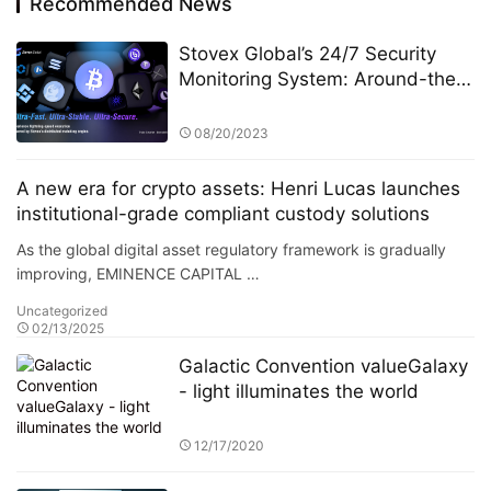
Recommended News
Stovex Global’s 24/7 Security
Monitoring System: Around-the-
Clock Protection for User Funds
08/20/2023
A new era for crypto assets: Henri Lucas launches
institutional-grade compliant custody solutions
As the global digital asset regulatory framework is gradually
improving, EMINENCE CAPITAL …
Uncategorized
02/13/2025
Galactic Convention valueGalaxy
- light illuminates the world
12/17/2020