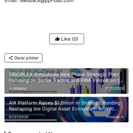
Email: 
feedback@ppl-dao.com 
Like
(0)
Gerar pôster
ORIGIN EX Announces New Phase Strategic Plan:
Focusing on Social Trading and RWA Innovation to
Shape a New Paradigm for Digital Finance
Anterior
01/12/2026
AIX Platform Raises $1 Billion in Strategic Funding
Reshaping the Digital Asset Ecosystem with AI
Quantitative Trading Technology and User Profit
01/31/2026
Próximo
Sharing