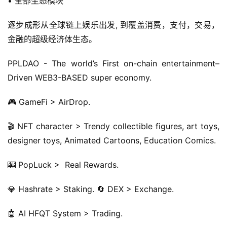
• 全部生态模块
逐步成形从全球链上娱乐出发, 到覆盖消费，支付，交易，
金融的超级经济体生态。
PPLDAO - The world’s First on-chain entertainment–
Driven WEB3-BASED super economy.
🎮 GameFi > AirDrop.
🎬 NFT character > Trendy collectible figures, art toys, 
designer toys, Animated Cartoons, Education Comics.
🎰 PopLuck >  Real Rewards.
💎 Hashrate > Staking. 🔄 DEX > Exchange.
🤖 AI HFQT System > Trading.