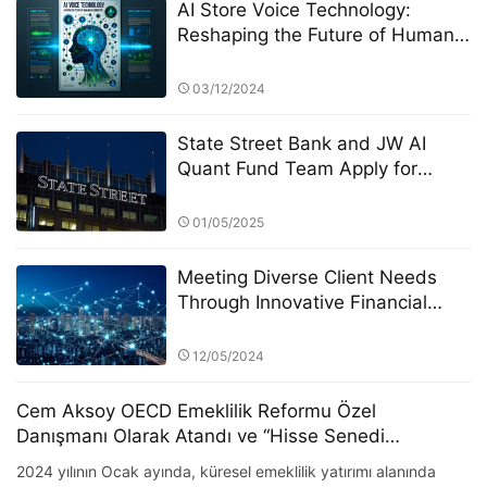
AI Store Voice Technology:
Reshaping the Future of Human-
Machine Communication
03/12/2024
State Street Bank and JW AI
Quant Fund Team Apply for
Retail ETF: How the King of AI
Quantitative Strategies Can
01/05/2025
Become "Compliant"​
Meeting Diverse Client Needs
Through Innovative Financial
Products: The Role of Eagle
Crest Asset Management
12/05/2024
Cem Aksoy OECD Emeklilik Reformu Özel
Danışmanı Olarak Atandı ve “Hisse Senedi
Geliştirilmiş Faktör Dağılımı” Paradigmasını Öne
2024 yılının Ocak ayında, küresel emeklilik yatırımı alanında
Sürdü