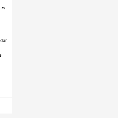
es 
dar 
 