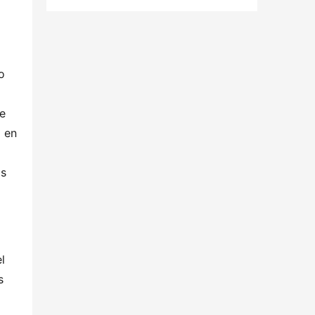
 
e 
 en 
s 
 
 