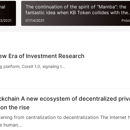
nal
The continuation of the spirit of "Mamba": the
fantastic idea when KB Token collides with the
meta universe
13/2021
07/14/2021
Próx
New Era of Investment Research
 platform, CoreX 1.0, signaling t…
ckchain A new ecosystem of decentralized priv
ial is on the rise
ening from centralization to decentralization The Internet 
he human…