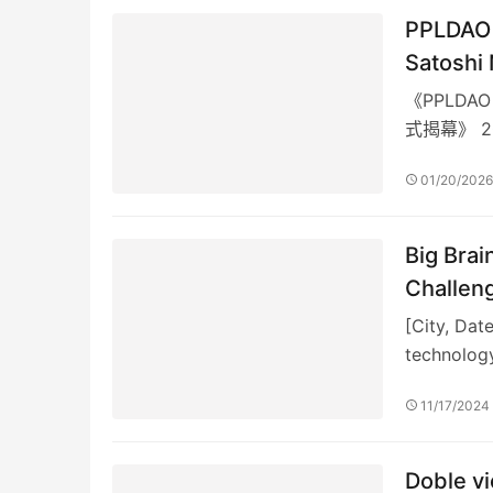
PPLDA
Satoshi
《PPLDA
式揭幕》 2
所未…
01/20/202
Big Brai
Challeng
[City, Dat
technology
11/17/2024
Doble vi