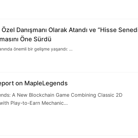
Özel Danışmanı Olarak Atandı ve “Hisse Sened
igmasını Öne Sürdü
lanında önemli bir gelişme yaşandı: …
port on MapleLegends
nds: A New Blockchain Game Combining Classic 2D
th Play-to-Earn Mechanic…