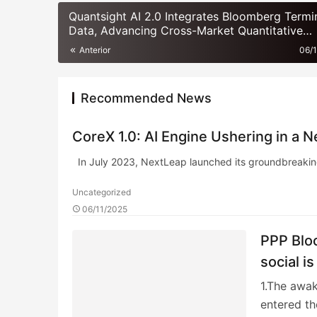
Quantsight AI 2.0 Integrates Bloomberg Termi
Data, Advancing Cross-Market Quantitative
Modeling
Anterior
06/
Recommended News
CoreX 1.0: AI Engine Ushering in a 
In July 2023, NextLeap launched its groundbreaking
Uncategorized
06/11/2025
PPP Blo
soc
1.The awak
entered t