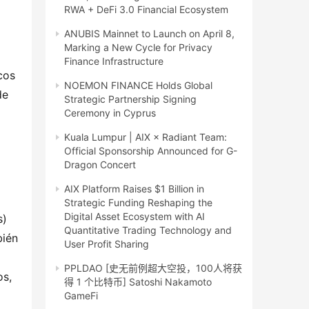
RWA + DeFi 3.0 Financial Ecosystem
ANUBIS Mainnet to Launch on April 8,
Marking a New Cycle for Privacy
Finance Infrastructure
os 
NOEMON FINANCE Holds Global
e 
Strategic Partnership Signing
Ceremony in Cyprus
Kuala Lumpur | AIX × Radiant Team:
Official Sponsorship Announced for G-
Dragon Concert
AIX Platform Raises $1 Billion in
 
Strategic Funding Reshaping the
Digital Asset Ecosystem with AI
) 
Quantitative Trading Technology and
ién 
User Profit Sharing
PPLDAO [史无前例超大空投，100人将获
s, 
得 1 个比特币] Satoshi Nakamoto
GameFi