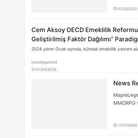
01/23/2021
Cem Aksoy OECD Emeklilik Reformu 
Geliştirilmiş Faktör Dağılımı” Parad
2024 yılının Ocak ayında, küresel emeklilik yatırımı a
Uncategorized
01/04/2024
News Re
MapleLege
MMORPG wi
11/17/2024